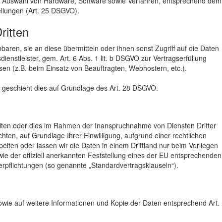
w. Auswahl von Hardware, Software sowie Verfahren, entsprechend dem
ellungen (Art. 25 DSGVO).
ritten
ren, sie an diese übermitteln oder ihnen sonst Zugriff auf die Daten
ienstleister, gem. Art. 6 Abs. 1 lit. b DSGVO zur Vertragserfüllung
essen (z.B. beim Einsatz von Beauftragten, Webhostern, etc.).
n, geschieht dies auf Grundlage des Art. 28 DSGVO.
eiten oder dies im Rahmen der Inanspruchnahme von Diensten Dritter
chten, auf Grundlage Ihrer Einwilligung, aufgrund einer rechtlichen
beiten oder lassen wir die Daten in einem Drittland nur beim Vorliegen
ie der offiziell anerkannten Feststellung eines der EU entsprechenden
Verpflichtungen (so genannte „Standardvertragsklauseln“).
owie auf weitere Informationen und Kopie der Daten entsprechend Art.