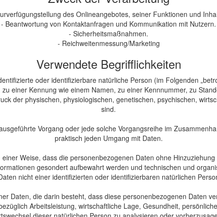
Zurverfügungstellung des Onlineangebotes, seiner Funktionen und Inhal
- Beantwortung von Kontaktanfragen und Kommunikation mit Nutzern.
- Sicherheitsmaßnahmen.
- Reichweitenmessung/Marketing
Verwendete Begrifflichkeiten
ntifizierte oder identifizierbare natürliche Person (im Folgenden „betro
ung zu einer Kennung wie einem Namen, zu einer Kennnummer, zu Stando
 der physischen, physiologischen, genetischen, psychischen, wirtschaf
sind.
hren ausgeführte Vorgang oder jede solche Vorgangsreihe im Zusammenha
praktisch jeden Umgang mit Daten.
einer Weise, dass die personenbezogenen Daten ohne Hinzuziehung zus
formationen gesondert aufbewahrt werden und technischen und organi
en nicht einer identifizierten oder identifizierbaren natürlichen Per
gener Daten, die darin besteht, dass diese personenbezogenen Daten ve
üglich Arbeitsleistung, wirtschaftliche Lage, Gesundheit, persönliche V
tswechsel dieser natürlichen Person zu analysieren oder vorherzusag