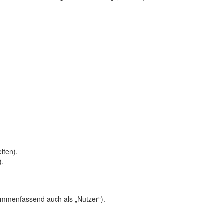
iten).
).
ammenfassend auch als „Nutzer“).