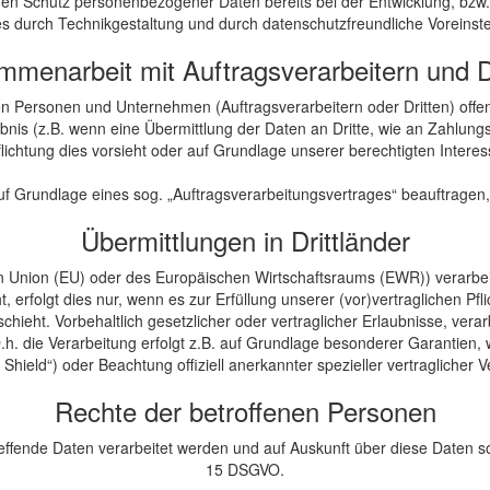
 den Schutz personenbezogener Daten bereits bei der Entwicklung, bz
s durch Technikgestaltung und durch datenschutzfreundliche Voreinst
menarbeit mit Auftragsverarbeitern und D
ersonen und Unternehmen (Auftragsverarbeitern oder Dritten) offenba
nis (z.B. wenn eine Übermittlung der Daten an Dritte, wie an Zahlungsd
erpflichtung dies vorsieht oder auf Grundlage unserer berechtigten Inter
auf Grundlage eines sog. „Auftragsverarbeitungsvertrages“ beauftrage
Übermittlungen in Drittländer
hen Union (EU) oder des Europäischen Wirtschaftsraums (EWR)) verarb
 erfolgt dies nur, wenn es zur Erfüllung unserer (vor)vertraglichen Pfli
hieht. Vorbehaltlich gesetzlicher oder vertraglicher Erlaubnisse, verar
h. die Verarbeitung erfolgt z.B. auf Grundlage besonderer Garantien, w
Shield“) oder Beachtung offiziell anerkannter spezieller vertraglicher 
Rechte der betroffenen Personen
effende Daten verarbeitet werden und auf Auskunft über diese Daten s
15 DSGVO.