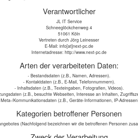
Verantwortlicher
JL IT Service
Schneeglöckchenweg 4
51061 Köln
Vertreten durch Jörg Leinesser
E-Mail: info[at]next-pc.de
Internetadresse: http://www.next-pc.de
Arten der verarbeiteten Daten:
- Bestandsdaten (z.B., Namen, Adressen).
- Kontaktdaten (z.B., E-Mail, Telefonnummern).
- Inhaltsdaten (z.B., Texteingaben, Fotografien, Videos).
zungsdaten (z.B., besuchte Webseiten, Interesse an Inhalten, Zugriffsze
 Meta-/Kommunikationsdaten (z.B., Geräte-Informationen, IP-Adressen
Kategorien betroffener Personen
ngebotes (Nachfolgend bezeichnen wir die betroffenen Personen zus
Zweck der Verarbeitung